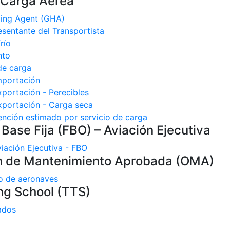
 Carga Aérea
ling Agent (GHA)
esentante del Transportista
río
nto
de carga
Importación
xportación - Perecibles
exportación - Carga seca
nción estimado por servicio de carga
Base Fija (FBO) – Aviación Ejecutiva
viación Ejecutiva - FBO
n de Mantenimiento Aprobada (OMA)
o de aeronaves
ng School (TTS)
ados