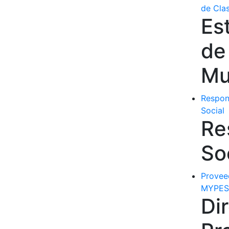
de Cla
Es
de
Mu
Respon
Social
Re
So
Provee
MYPES
Di