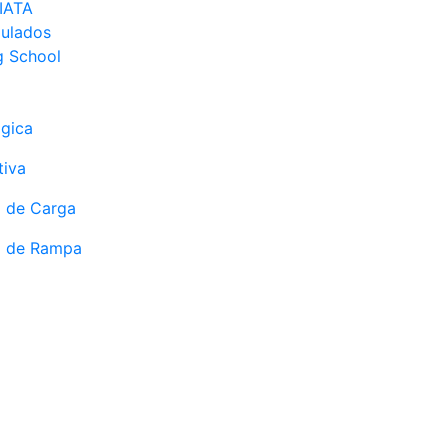
 IATA
gulados
g School
ógica
tiva
 de Carga
o de Rampa