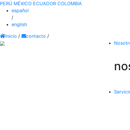
PERÚ
MÉXICO
ECUADOR
COLOMBIA
español
/
english
Inicio
/
contacto
/
Nosotr
no
Servici