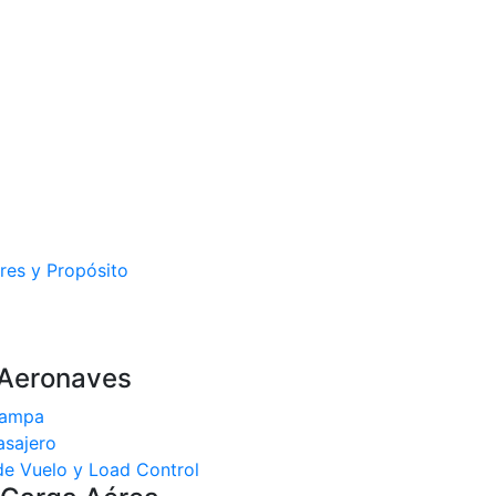
ores y Propósito
 Aeronaves
rampa
asajero
de Vuelo y Load Control