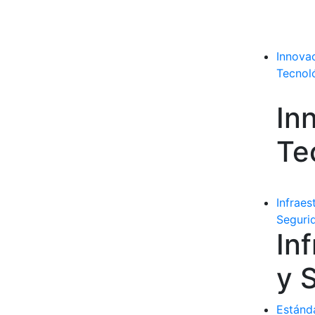
Innova
Tecnol
In
Te
Infraes
Seguri
In
y 
Estánd