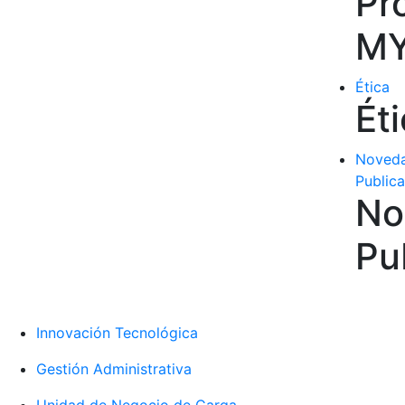
Pr
M
Ética
Ét
Noveda
Public
No
Pu
Innovación Tecnológica
Gestión Administrativa