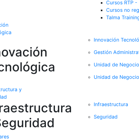
Cursos RTP -
Cursos no re
Talma Trainin
ción
ógica
Innovación Tecnol
novación
Gestión Administra
cnológica
Unidad de Negocio
Unidad de Negoci
tructura y
dad
fraestructura
Infraestructura
Seguridad
Seguridad
ares