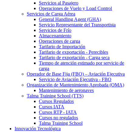
Servicios al Pasajero
Operaciones de Vuelo y Load Control
Servicios de Carga Aérea
General Handling Agent (GHA)
Servicio Representante del Transportista
Servicios de Frío
Almacenamiento
Operaciones de carga
Tarifario de Importación
Tarifario de exportación - Perecibles
Tarifario de exportación - Carga seca
Tiempo de atención estimado por servicio de
carga
Operador de Base Fija (FBO) – Aviación Ejecutiva
Servicio de Aviación Ejecutiva - FBO
Organización de Mantenimiento Aprobada (OMA)
Mantenimiento de aeronaves
Talma Training School (TTS)
Cursos Regulados
Cursos IATA
Cursos RTP - IATA
Cursos no regulados
Talma Training School
Innovación Tecnológica