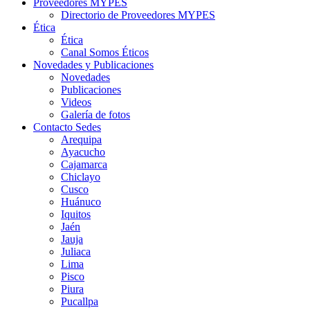
Proveedores MYPES
Directorio de Proveedores MYPES
Ética
Ética
Canal Somos Éticos
Novedades y Publicaciones
Novedades
Publicaciones
Videos
Galería de fotos
Contacto Sedes
Arequipa
Ayacucho
Cajamarca
Chiclayo
Cusco
Huánuco
Iquitos
Jaén
Jauja
Juliaca
Lima
Pisco
Piura
Pucallpa