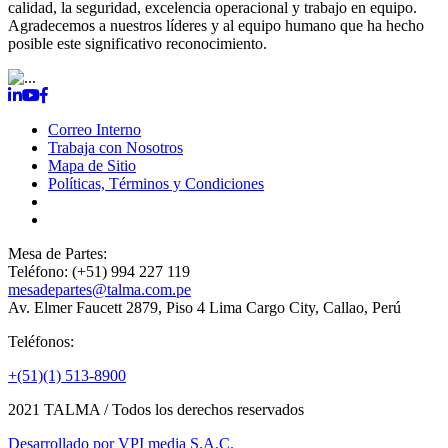
calidad, la seguridad, excelencia operacional y trabajo en equipo.
Agradecemos a nuestros líderes y al equipo humano que ha hecho
posible este significativo reconocimiento.
Correo Interno
Trabaja con Nosotros
Mapa de Sitio
Políticas, Términos y Condiciones
TALMA SERVICIOS AEROPORTUARIOS S.A.
RUC:
20204621242
Mesa de Partes:
Teléfono: (+51) 994 227 119
mesadepartes@talma.com.pe
Av. Elmer Faucett 2879, Piso 4 Lima Cargo City, Callao, Perú
Teléfonos:
+(51)(1) 513-8900
2021
TALMA / Todos los derechos reservados
Desarrollado por
VPI media S.A.C.