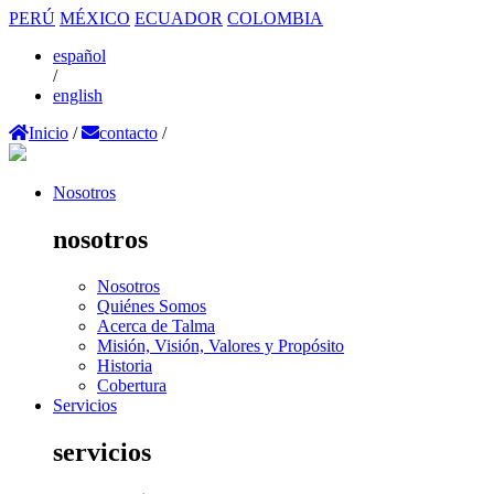
PERÚ
MÉXICO
ECUADOR
COLOMBIA
español
/
english
Inicio
/
contacto
/
Nosotros
nosotros
Nosotros
Quiénes Somos
Acerca de Talma
Misión, Visión, Valores y Propósito
Historia
Cobertura
Servicios
servicios