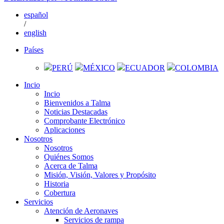
español
/
english
Países
PERÚ
MÉXICO
ECUADOR
COLOMBIA
Incio
Incio
Bienvenidos a Talma
Noticias Destacadas
Comprobante Electrónico
Aplicaciones
Nosotros
Nosotros
Quiénes Somos
Acerca de Talma
Misión, Visión, Valores y Propósito
Historia
Cobertura
Servicios
Atención de Aeronaves
Servicios de rampa