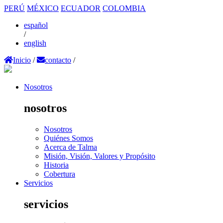
PERÚ
MÉXICO
ECUADOR
COLOMBIA
español
/
english
Inicio
/
contacto
/
Nosotros
nosotros
Nosotros
Quiénes Somos
Acerca de Talma
Misión, Visión, Valores y Propósito
Historia
Cobertura
Servicios
servicios