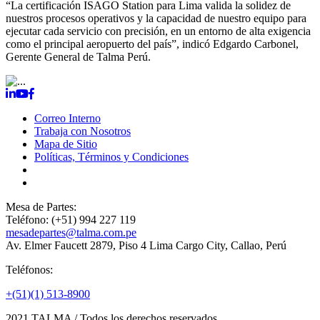
“La certificación ISAGO Station para Lima valida la solidez de
nuestros procesos operativos y la capacidad de nuestro equipo para
ejecutar cada servicio con precisión, en un entorno de alta exigencia
como el principal aeropuerto del país”, indicó Edgardo Carbonel,
Gerente General de Talma Perú.
Correo Interno
Trabaja con Nosotros
Mapa de Sitio
Políticas, Términos y Condiciones
TALMA SERVICIOS AEROPORTUARIOS S.A.
RUC:
20204621242
Mesa de Partes:
Teléfono: (+51) 994 227 119
mesadepartes@talma.com.pe
Av. Elmer Faucett 2879, Piso 4 Lima Cargo City, Callao, Perú
Teléfonos:
+(51)(1) 513-8900
2021
TALMA / Todos los derechos reservados