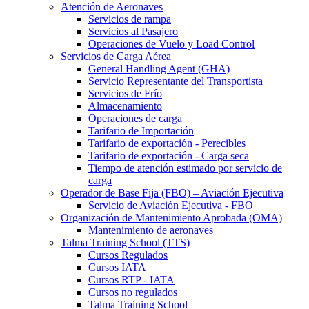
Atención de Aeronaves
Servicios de rampa
Servicios al Pasajero
Operaciones de Vuelo y Load Control
Servicios de Carga Aérea
General Handling Agent (GHA)
Servicio Representante del Transportista
Servicios de Frío
Almacenamiento
Operaciones de carga
Tarifario de Importación
Tarifario de exportación - Perecibles
Tarifario de exportación - Carga seca
Tiempo de atención estimado por servicio de
carga
Operador de Base Fija (FBO) – Aviación Ejecutiva
Servicio de Aviación Ejecutiva - FBO
Organización de Mantenimiento Aprobada (OMA)
Mantenimiento de aeronaves
Talma Training School (TTS)
Cursos Regulados
Cursos IATA
Cursos RTP - IATA
Cursos no regulados
Talma Training School