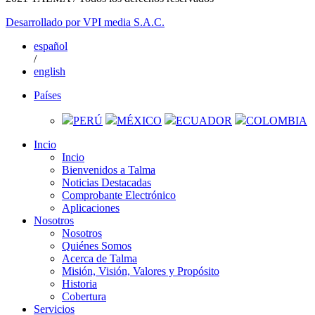
Desarrollado por
VPI media S.A.C.
español
/
english
Países
PERÚ
MÉXICO
ECUADOR
COLOMBIA
Incio
Incio
Bienvenidos a Talma
Noticias Destacadas
Comprobante Electrónico
Aplicaciones
Nosotros
Nosotros
Quiénes Somos
Acerca de Talma
Misión, Visión, Valores y Propósito
Historia
Cobertura
Servicios